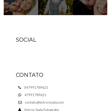
SOCIAL
CONTATO
047991789621
47991789621
contato@ketrynsuda.com
Ketryn Suda Fotografia