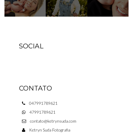
SOCIAL
CONTATO
047991789621
47991789621
contato@ketrynsuda.com
Ketryn Suda Fotografia