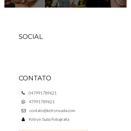
SOCIAL
CONTATO
047991789621
47991789621
contato@ketrynsuda.com
Ketryn Suda Fotografia