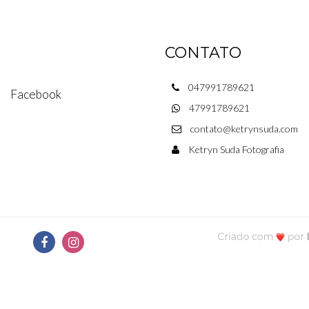
CONTATO
047991789621
Facebook
47991789621
contato@ketrynsuda.com
Ketryn Suda Fotografia