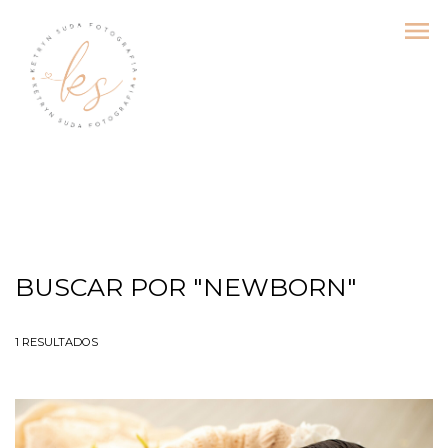
menu
BUSCAR POR
"NEWBORN"
1
RESULTADOS