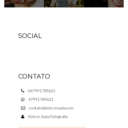
SOCIAL
CONTATO
047991789621
47991789621
contato@ketrynsuda.com
Ketryn Suda Fotografia