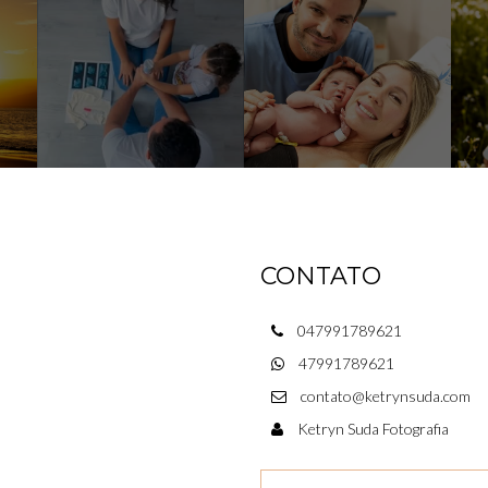
CONTATO
047991789621
47991789621
contato@ketrynsuda.com
Ketryn Suda Fotografia